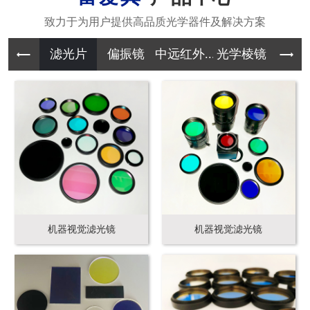
滤光片
偏振镜
中远红外...
光学棱镜
其它光学
机器视觉滤光镜
机器视觉滤光镜