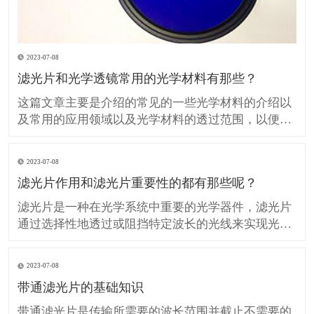
2023-07-08
滤光片和光学透镜常用的光学材料有那些？
这篇文章主要是介绍的常见的一些光学材料的介绍以
及常用的应用领域以及光学材料的透过范围，以便在
设计、生产光学滤光片和光学透镜的时候提供技术参
考。 H-K9L 简称K9玻璃（等同BK7玻璃）是最常用
2023-07-08
的无色光学玻璃，硬度较高具有良好的抗划伤性但热
滤光片作用和滤光片重要性的都有那些呢？
膨胀系数较大，不推荐用于温度敏感的领域应用，在
可见光
滤光片是一种在光学系统中重要的光学器件，滤光片
通过选择性地透过或阻挡特定波长的光线来实现光的
调控。 滤光片在许多领域中发挥着重要作用，包括光
学、光电子学、图像处理、摄影和光谱分析等。 那么
2023-07-08
我们所说的滤光片作用和重要性的都有那些呢？ 滤光
带通滤光片的基础知识
片对光的控制和调节： 滤光片可以选择性地透过或阻
挡特
带通滤光片是传输所需要的波长范围并截止不需要的