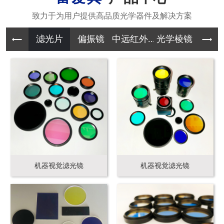
滤光片
偏振镜
中远红外...
光学棱镜
其它光学
机器视觉滤光镜
机器视觉滤光镜