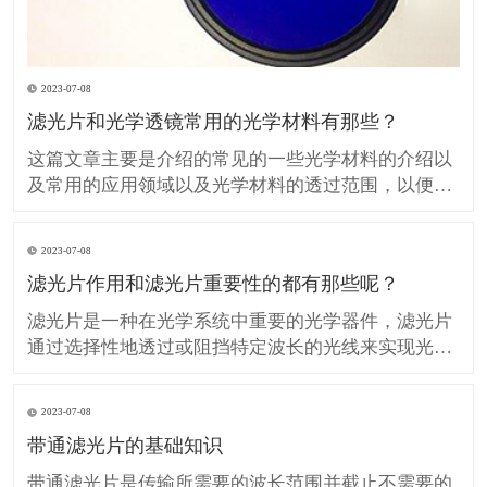
2023-07-08
滤光片和光学透镜常用的光学材料有那些？
这篇文章主要是介绍的常见的一些光学材料的介绍以
及常用的应用领域以及光学材料的透过范围，以便在
设计、生产光学滤光片和光学透镜的时候提供技术参
考。 H-K9L 简称K9玻璃（等同BK7玻璃）是最常用
2023-07-08
的无色光学玻璃，硬度较高具有良好的抗划伤性但热
滤光片作用和滤光片重要性的都有那些呢？
膨胀系数较大，不推荐用于温度敏感的领域应用，在
可见光
滤光片是一种在光学系统中重要的光学器件，滤光片
通过选择性地透过或阻挡特定波长的光线来实现光的
调控。 滤光片在许多领域中发挥着重要作用，包括光
学、光电子学、图像处理、摄影和光谱分析等。 那么
2023-07-08
我们所说的滤光片作用和重要性的都有那些呢？ 滤光
带通滤光片的基础知识
片对光的控制和调节： 滤光片可以选择性地透过或阻
挡特
带通滤光片是传输所需要的波长范围并截止不需要的