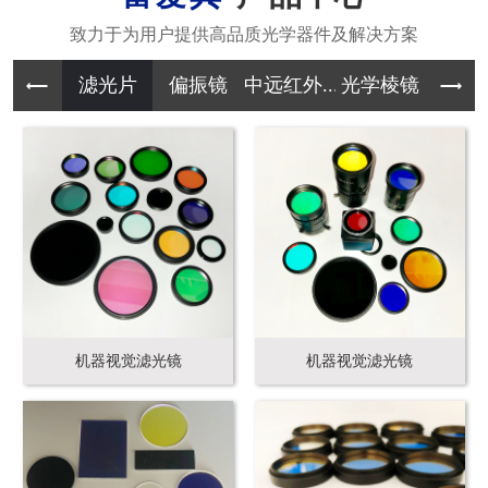
滤光片
偏振镜
中远红外...
光学棱镜
其它光学
机器视觉滤光镜
机器视觉滤光镜