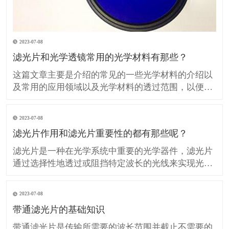
2023-07-08
滤光片和光学透镜常用的光学材料有那些？
这篇文章主要是介绍的常见的一些光学材料的介绍以
及常用的应用领域以及光学材料的透过范围，以便在
设计、生产光学滤光片和光学透镜的时候提供技术参
考。 H-K9L 简称K9玻璃（等同BK7玻璃）是最常用
2023-07-08
的无色光学玻璃，硬度较高具有良好的抗划伤性但热
滤光片作用和滤光片重要性的都有那些呢？
膨胀系数较大，不推荐用于温度敏感的领域应用，在
可见光
滤光片是一种在光学系统中重要的光学器件，滤光片
通过选择性地透过或阻挡特定波长的光线来实现光的
调控。 滤光片在许多领域中发挥着重要作用，包括光
学、光电子学、图像处理、摄影和光谱分析等。 那么
2023-07-08
我们所说的滤光片作用和重要性的都有那些呢？ 滤光
带通滤光片的基础知识
片对光的控制和调节： 滤光片可以选择性地透过或阻
挡特
带通滤光片是传输所需要的波长范围并截止不需要的