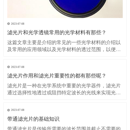
2023-07-08
滤光片和光学透镜常用的光学材料有那些？
这篇文章主要是介绍的常见的一些光学材料的介绍以
及常用的应用领域以及光学材料的透过范围，以便在
设计、生产光学滤光片和光学透镜的时候提供技术参
考。 H-K9L 简称K9玻璃（等同BK7玻璃）是最常用
2023-07-08
的无色光学玻璃，硬度较高具有良好的抗划伤性但热
滤光片作用和滤光片重要性的都有那些呢？
膨胀系数较大，不推荐用于温度敏感的领域应用，在
可见光
滤光片是一种在光学系统中重要的光学器件，滤光片
通过选择性地透过或阻挡特定波长的光线来实现光的
调控。 滤光片在许多领域中发挥着重要作用，包括光
学、光电子学、图像处理、摄影和光谱分析等。 那么
2023-07-08
我们所说的滤光片作用和重要性的都有那些呢？ 滤光
带通滤光片的基础知识
片对光的控制和调节： 滤光片可以选择性地透过或阻
挡特
带通滤光片是传输所需要的波长范围并截止不需要的