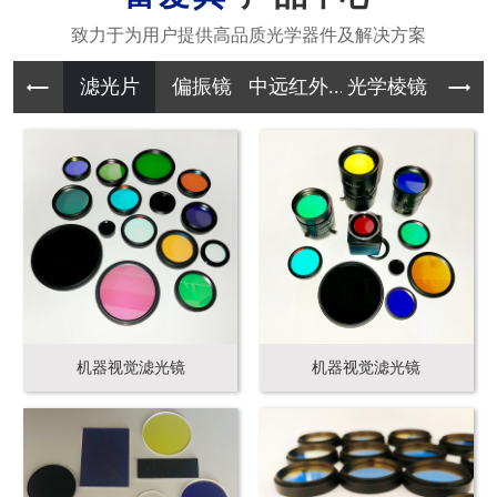
滤光片
偏振镜
中远红外...
光学棱镜
其它光学
机器视觉滤光镜
机器视觉滤光镜