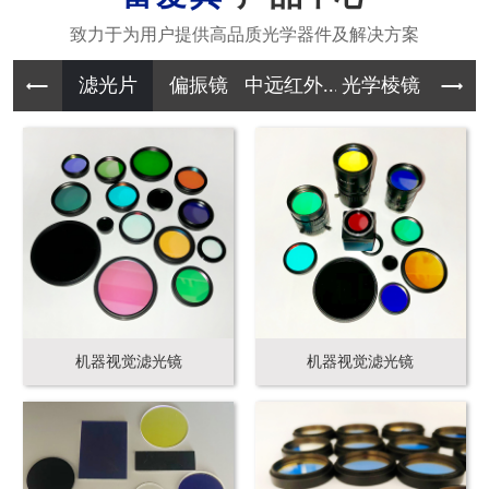
滤光片
偏振镜
中远红外...
光学棱镜
其它光学
机器视觉滤光镜
机器视觉滤光镜