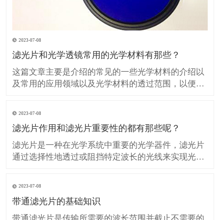
2023-07-08
滤光片和光学透镜常用的光学材料有那些？
这篇文章主要是介绍的常见的一些光学材料的介绍以
及常用的应用领域以及光学材料的透过范围，以便在
设计、生产光学滤光片和光学透镜的时候提供技术参
考。 H-K9L 简称K9玻璃（等同BK7玻璃）是最常用
2023-07-08
的无色光学玻璃，硬度较高具有良好的抗划伤性但热
滤光片作用和滤光片重要性的都有那些呢？
膨胀系数较大，不推荐用于温度敏感的领域应用，在
可见光
滤光片是一种在光学系统中重要的光学器件，滤光片
通过选择性地透过或阻挡特定波长的光线来实现光的
调控。 滤光片在许多领域中发挥着重要作用，包括光
学、光电子学、图像处理、摄影和光谱分析等。 那么
2023-07-08
我们所说的滤光片作用和重要性的都有那些呢？ 滤光
带通滤光片的基础知识
片对光的控制和调节： 滤光片可以选择性地透过或阻
挡特
带通滤光片是传输所需要的波长范围并截止不需要的