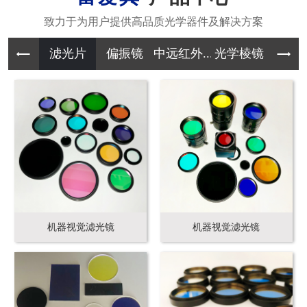
滤光片
偏振镜
中远红外...
光学棱镜
其它光学
机器视觉滤光镜
机器视觉滤光镜