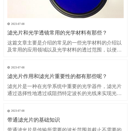
2023-07-08
滤光片和光学透镜常用的光学材料有那些？
这篇文章主要是介绍的常见的一些光学材料的介绍以
及常用的应用领域以及光学材料的透过范围，以便在
设计、生产光学滤光片和光学透镜的时候提供技术参
考。 H-K9L 简称K9玻璃（等同BK7玻璃）是最常用
2023-07-08
的无色光学玻璃，硬度较高具有良好的抗划伤性但热
滤光片作用和滤光片重要性的都有那些呢？
膨胀系数较大，不推荐用于温度敏感的领域应用，在
可见光
滤光片是一种在光学系统中重要的光学器件，滤光片
通过选择性地透过或阻挡特定波长的光线来实现光的
调控。 滤光片在许多领域中发挥着重要作用，包括光
学、光电子学、图像处理、摄影和光谱分析等。 那么
2023-07-08
我们所说的滤光片作用和重要性的都有那些呢？ 滤光
带通滤光片的基础知识
片对光的控制和调节： 滤光片可以选择性地透过或阻
挡特
带通滤光片是传输所需要的波长范围并截止不需要的