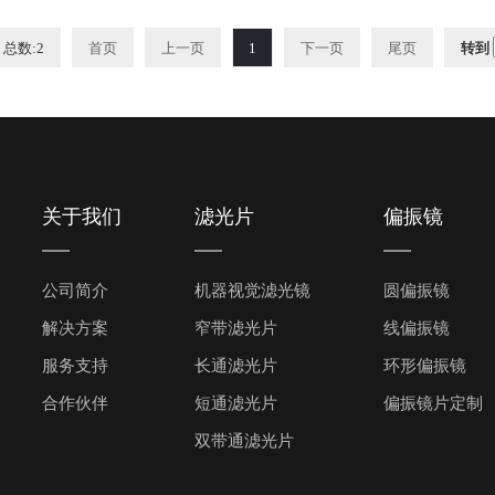
总数:2
首页
上一页
1
下一页
尾页
转到
关于我们
滤光片
偏振镜
公司简介
机器视觉滤光镜
圆偏振镜
解决方案
窄带滤光片
线偏振镜
服务支持
长通滤光片
环形偏振镜
合作伙伴
短通滤光片
偏振镜片定制
双带通滤光片