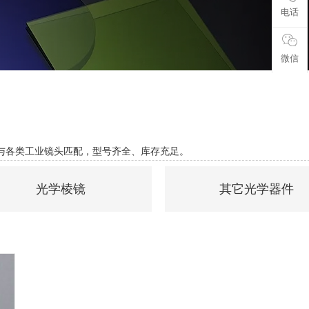
电话
微信
可与各类工业镜头匹配，型号齐全、库存充足。
光学棱镜
其它光学器件
直角棱镜
可调衰减镜
立方体棱镜
镜头防护镜