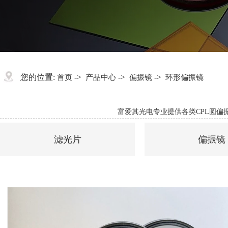
您的位置:
->
->
->
首页
产品中心
偏振镜
环形偏振镜
富爱其光电专业提供各类CPL圆
滤光片
偏振镜
机器视觉滤光镜
圆偏振
窄带通滤光片
线偏振