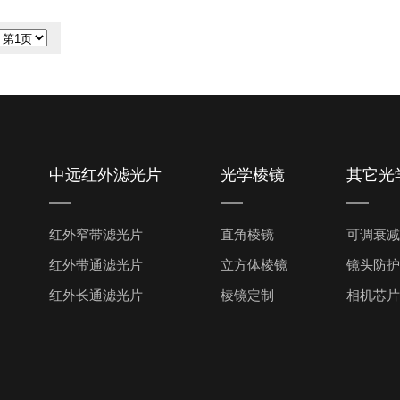
中远红外滤光片
光学棱镜
其它光
红外窄带滤光片
直角棱镜
可调衰减
红外带通滤光片
立方体棱镜
镜头防护
红外长通滤光片
棱镜定制
相机芯片