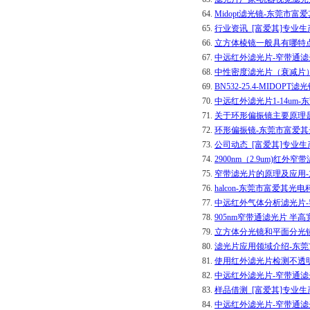
64.
Midopt滤光镜-东莞市
65.
行业资讯_[富爱其]专业
66.
立方体棱镜一般具有哪特
67.
中远红外滤光片-窄带通滤
68.
中性密度滤光片（衰减片
69.
BN532-25.4-MIDO
70.
中远红外滤光片1-14um
71.
关于环形偏振镜主要原理
72.
环形偏振镜-东莞市富爱
73.
公司动态_[富爱其]专业
74.
2900nm（2.9um)红
75.
窄带滤光片的原理及应用
76.
halcon-东莞市富爱其光
77.
中远红外气体分析滤光片-
78.
905nm窄带通滤光片 半
79.
立方体分光镜和平面分光
80.
滤光片应用领域介绍-东
81.
使用红外滤光片检测不透
82.
中远红外滤光片-窄带通滤
83.
样品借测_[富爱其]专业
84.
中远红外滤光片-窄带通滤