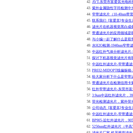
42.
AVT-东莞市富爱其光电
43.
紫外金属隐性字符检测中
44.
窄带滤光片（10-40n
45.
联系我们_[富爱其]专业
46.
滤光片在机器视觉黑白成
47.
带通滤光片的应用领域是
48.
与小编一起了解什么是双
49.
水H2O检测-1940nm
50.
中远红外气体分析滤光片-
51.
探讨下机器视觉滤光片有
52.
中远红外滤光片-窄带通滤
53.
PR032-MIDOPT线偏
54.
给大家分析下什么是窄带
55.
带通滤光片在检测信用卡
56.
红外窄带滤光片-东莞市
57.
3.9um中远红外滤光片，
58.
荧光检测滤光片，紫外荧
59.
公司动态_[富爱其]专业
60.
中远红外滤光片-窄带通滤
61.
BP905-近红外滤光片，
62.
5250nm红外滤光片（半
63.
滤光片厂家-机器视觉滤光