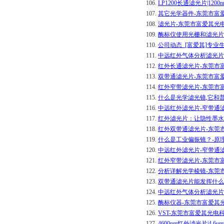
106.
LP1200长通滤光片|1
107.
其它光学器件-东莞市富
108.
滤光片-东莞市富爱其光
109.
酶标仪使用光栅和滤光片
110.
公司动态_[富爱其]专业
111.
中远红外气体分析滤光片-
112.
红外长通滤光片-东莞市
113.
双带通滤光片-东莞市富
114.
红外窄带滤光片-东莞市
115.
什么是光学滤光镜,它和
116.
中远红外滤光片-窄带通滤
117.
红外滤光片：让隐性墨水
118.
红外双带通滤光片-东莞
119.
什么是工业偏振镜？-原
120.
中远红外滤光片-窄带通滤
121.
红外窄带滤光片-东莞市
122.
分析详解光学棱镜-东莞
123.
双带通滤光片能发挥什么
124.
中远红外气体分析滤光片-
125.
酶标仪器-东莞市富爱其
126.
VST-东莞市富爱其光电
127.
4600nm红外滤光片|4