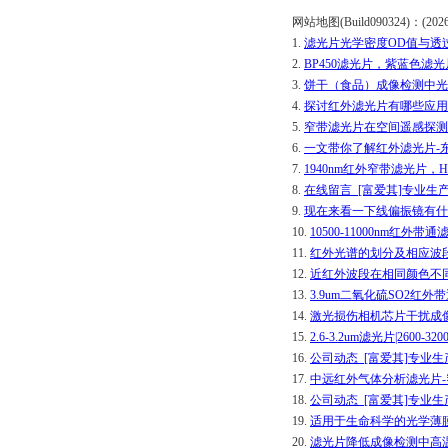
网站地图(Build090324)：(2026-0
1.
滤光片光学密度OD值与透
2.
BP450滤光片，紫蓝色滤
3.
饼干（食品）成像检测中光
4.
探讨红外滤光片有哪些应用
5.
窄带滤光片在空间遥感探测
6.
一文带你了解红外滤光片-
7.
1940nm红外窄带滤光片
8.
在线留言_[富爱其]专业生
9.
现在来看一下线偏振镜有什
10.
10500-11000nm红
11.
红外光谱的划分及相应波
12.
近红外波段在相同颜色不
13.
3.9um二氧化硫SO2
14.
激光损伤相机芯片干扰成
15.
2.6-3.2um滤光片|26
16.
公司动态_[富爱其]专业
17.
中远红外气体分析滤光片-
18.
公司动态_[富爱其]专业
19.
适用于生命科学的光学薄
20.
滤光片降低成像检测中高