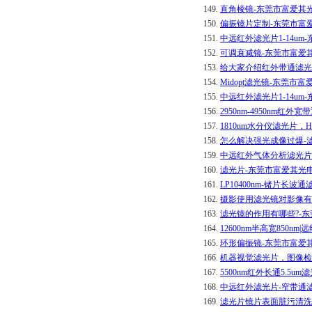
149.
直角棱镜-东莞市富爱其
150.
偏振镜片定制-东莞市富
151.
中远红外滤光片1-14u
152.
可调衰减镜-东莞市富爱
153.
给大家介绍红外带通滤光
154.
Midopt滤光镜-东莞市
155.
中远红外滤光片1-14u
156.
2950nm-4950nm红
157.
1810nm水分仪滤光片
158.
怎么解决强光成像过爆-
159.
中远红外气体分析滤光片-
160.
滤光片-东莞市富爱其光
161.
LP10400nm-锗片长
162.
摄影使用滤光镜对影像有
163.
滤光镜的作用有哪些?-
164.
12600nm半高宽85
165.
环形偏振镜-东莞市富爱
166.
机器视觉滤光片，图像检
167.
5500nm红外长通5.5
168.
中远红外滤光片-窄带通滤
169.
滤光片镜片表面脏污清洗