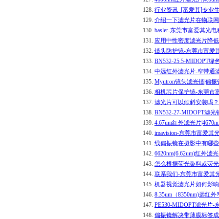
128.
行业资讯_[富爱其]专业
129.
介绍一下滤光片在物联网
130.
basler-东莞市富爱其
131.
应用中性密度滤光片降低
132.
镜头防护镜-东莞市富爱
133.
BN532-25.5-MID
134.
中远红外滤光片-窄带通滤
135.
Myutron镜头滤光镜
136.
相机芯片保护镜-东莞市
137.
滤光片可以倾斜安装吗？
138.
BN532-27-MIDOP
139.
4.67um红外滤光片|4
140.
imavision-东莞市富
141.
线偏振镜在摄影中有哪些
142.
6620nm(6.62um
143.
怎么根据荧光染料或荧光
144.
联系我们-东莞市富爱其
145.
机器视觉滤光片如何影响
146.
8.35um（8350nm
147.
PE530-MIDOPT滤
148.
偏振镜解决带薄膜标签成