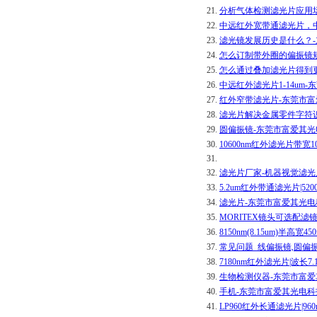
21.
分析气体检测滤光片应用
22.
中远红外宽带通滤光片，中
23.
滤光镜发展历史是什么？
24.
怎么订制带外圈的偏振镜
25.
怎么通过叠加滤光片得到
26.
中远红外滤光片1-14um
27.
红外窄带滤光片-东莞市
28.
滤光片解决金属零件字符
29.
圆偏振镜-东莞市富爱其
30.
10600nm红外滤光片带宽
31.
32.
滤光片厂家-机器视觉滤光
33.
5.2um红外带通滤光片|
34.
滤光片-东莞市富爱其光
35.
MORITEX镜头可选配
36.
8150nm(8.15um)半
37.
常见问题_线偏振镜,圆偏
38.
7180nm红外滤光片|波长
39.
生物检测仪器-东莞市富
40.
手机-东莞市富爱其光电
41.
LP960红外长通滤光片|