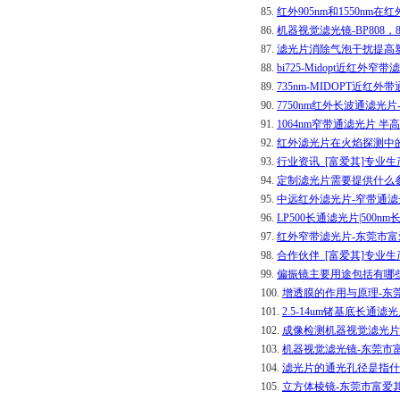
85.
红外905nm和1550n
86.
机器视觉滤光镜-BP808
87.
滤光片消除气泡干扰提高
88.
bi725-Midopt近红
89.
735nm-MIDOPT近红
90.
7750nm红外长波通滤光
91.
1064nm窄带通滤光片 
92.
红外滤光片在火焰探测中
93.
行业资讯_[富爱其]专业
94.
定制滤光片需要提供什么
95.
中远红外滤光片-窄带通滤
96.
LP500长通滤光片|50
97.
红外窄带滤光片-东莞市
98.
合作伙伴_[富爱其]专业
99.
偏振镜主要用途包括有哪
100.
增透膜的作用与原理-东
101.
2.5-14um锗基底长通
102.
成像检测机器视觉滤光片
103.
机器视觉滤光镜-东莞市
104.
滤光片的通光孔径是指什
105.
立方体棱镜-东莞市富爱