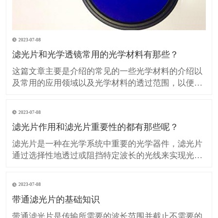
2023-07-08
滤光片和光学透镜常用的光学材料有那些？
这篇文章主要是介绍的常见的一些光学材料的介绍以
及常用的应用领域以及光学材料的透过范围，以便在
设计、生产光学滤光片和光学透镜的时候提供技术参
考。 H-K9L 简称K9玻璃（等同BK7玻璃）是最常用
2023-07-08
的无色光学玻璃，硬度较高具有良好的抗划伤性但热
滤光片作用和滤光片重要性的都有那些呢？
膨胀系数较大，不推荐用于温度敏感的领域应用，在
可见光
滤光片是一种在光学系统中重要的光学器件，滤光片
通过选择性地透过或阻挡特定波长的光线来实现光的
调控。 滤光片在许多领域中发挥着重要作用，包括光
学、光电子学、图像处理、摄影和光谱分析等。 那么
2023-07-08
我们所说的滤光片作用和重要性的都有那些呢？ 滤光
带通滤光片的基础知识
片对光的控制和调节： 滤光片可以选择性地透过或阻
挡特
带通滤光片是传输所需要的波长范围并截止不需要的