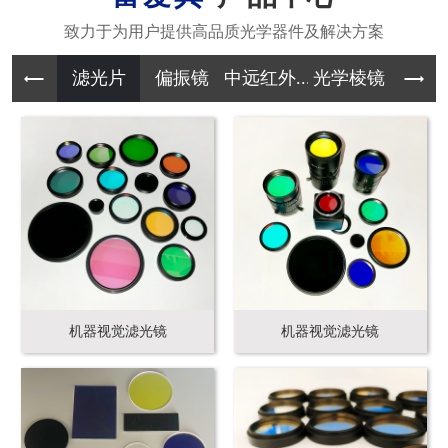
滤光片
偏振镜
中远红外...
光学棱镜
其它光学
机器视觉滤光镜
机器视觉滤光镜