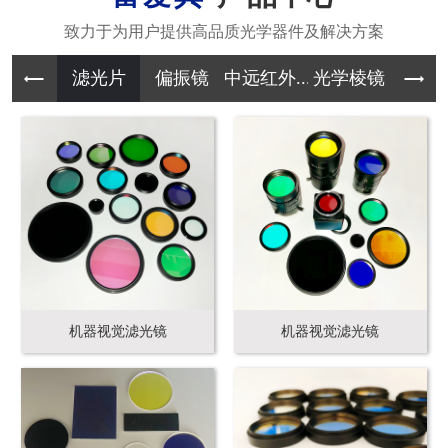
滤光片
偏振镜
中远红外...
光学棱镜
其它光学
机器视觉滤光镜
机器视觉滤光镜