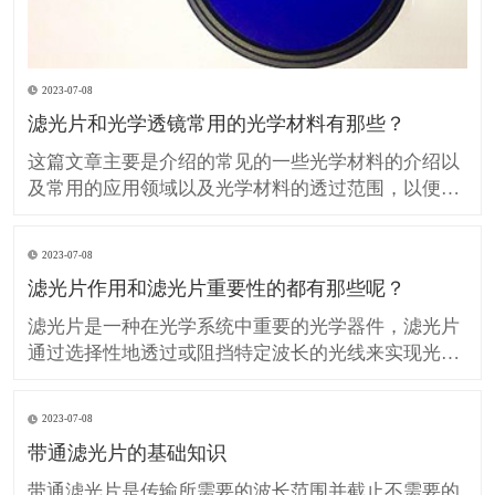
2023-07-08
滤光片和光学透镜常用的光学材料有那些？
这篇文章主要是介绍的常见的一些光学材料的介绍以
及常用的应用领域以及光学材料的透过范围，以便在
设计、生产光学滤光片和光学透镜的时候提供技术参
考。 H-K9L 简称K9玻璃（等同BK7玻璃）是最常用
2023-07-08
的无色光学玻璃，硬度较高具有良好的抗划伤性但热
滤光片作用和滤光片重要性的都有那些呢？
膨胀系数较大，不推荐用于温度敏感的领域应用，在
可见光
滤光片是一种在光学系统中重要的光学器件，滤光片
通过选择性地透过或阻挡特定波长的光线来实现光的
调控。 滤光片在许多领域中发挥着重要作用，包括光
学、光电子学、图像处理、摄影和光谱分析等。 那么
2023-07-08
我们所说的滤光片作用和重要性的都有那些呢？ 滤光
带通滤光片的基础知识
片对光的控制和调节： 滤光片可以选择性地透过或阻
挡特
带通滤光片是传输所需要的波长范围并截止不需要的