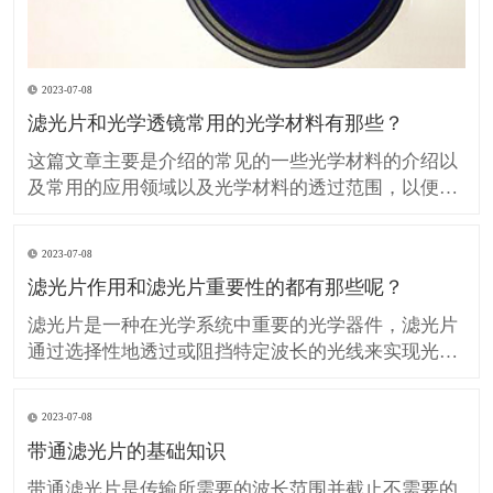
2023-07-08
滤光片和光学透镜常用的光学材料有那些？
这篇文章主要是介绍的常见的一些光学材料的介绍以
及常用的应用领域以及光学材料的透过范围，以便在
设计、生产光学滤光片和光学透镜的时候提供技术参
考。 H-K9L 简称K9玻璃（等同BK7玻璃）是最常用
2023-07-08
的无色光学玻璃，硬度较高具有良好的抗划伤性但热
滤光片作用和滤光片重要性的都有那些呢？
膨胀系数较大，不推荐用于温度敏感的领域应用，在
可见光
滤光片是一种在光学系统中重要的光学器件，滤光片
通过选择性地透过或阻挡特定波长的光线来实现光的
调控。 滤光片在许多领域中发挥着重要作用，包括光
学、光电子学、图像处理、摄影和光谱分析等。 那么
2023-07-08
我们所说的滤光片作用和重要性的都有那些呢？ 滤光
带通滤光片的基础知识
片对光的控制和调节： 滤光片可以选择性地透过或阻
挡特
带通滤光片是传输所需要的波长范围并截止不需要的