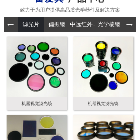
滤光片
偏振镜
中远红外...
光学棱镜
其它光学
机器视觉滤光镜
机器视觉滤光镜