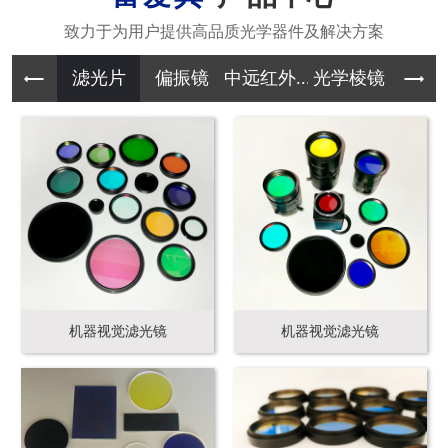
滤光片
偏振镜
中远红外...
光学棱镜
其它光学
机器视觉滤光镜
机器视觉滤光镜