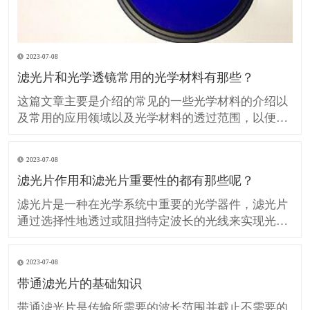
2023-07-08
滤光片和光学透镜常用的光学材料有那些？
这篇文章主要是介绍的常见的一些光学材料的介绍以
及常用的应用领域以及光学材料的透过范围，以便在
设计、生产光学滤光片和光学透镜的时候提供技术参
考。 H-K9L 简称K9玻璃（等同BK7玻璃）是最常用
2023-07-08
的无色光学玻璃，硬度较高具有良好的抗划伤性但热
滤光片作用和滤光片重要性的都有那些呢？
膨胀系数较大，不推荐用于温度敏感的领域应用，在
可见光
滤光片是一种在光学系统中重要的光学器件，滤光片
通过选择性地透过或阻挡特定波长的光线来实现光的
调控。 滤光片在许多领域中发挥着重要作用，包括光
学、光电子学、图像处理、摄影和光谱分析等。 那么
2023-07-08
我们所说的滤光片作用和重要性的都有那些呢？ 滤光
带通滤光片的基础知识
片对光的控制和调节： 滤光片可以选择性地透过或阻
挡特
带通滤光片是传输所需要的波长范围并截止不需要的